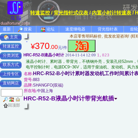
转速监控
/
背光指针式仪表
/
内置小时计转速表
/
dualfortune.com
最新
搜索
论坛
速度继电器
背光指针表
齿轮
本店零售明码标价, 批发欢迎咨询! (旺
主页
370
¥
.00
转速监控
元/件
HRC-R52-B液晶小时计
2014-11-14 12:09
1,823
分类浏览
液晶小时计、累时器，带背光，不锈钢外壳，安装孔径52mm
联系方式
电平控制计时，电源DC9~36V，适用于柴油机、发动机、风
HRC-R52-B小时计累时器发动机工作时间累计
名称:
上传专区
货号:
883
直销网店
品牌:
SHANGFO(双福)
所在地:
中国上海
HRC-R52-B液晶小时计带背光航插
回顶部