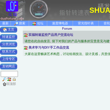
SHUA
dualfortune.com
最新
搜索
论坛
速度继电器
背光指针表
齿轮
Forum
主页
双福转速监控产品用户交流论坛
转速监控
请您在此自由发言, 留下对我们的产品与服务的宝贵意见与建
分类浏览
美术学习与DIY手工作品交流
联系方式
大家在这里畅谈艺术构思，讨论绘画技法、设计灵感，共赏佳
上传专区
直销网店
回顶部