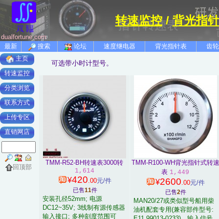
转速监控
/
背光指
dualfortune.com
最新
搜索
论坛
速度继电器
背光指针表
齿轮
主页
可选带小时计型号。
转速监控
分类浏览
联系方式
上传专区
直销网店
TMM-R52-BH转速表3000转
TMM-R100-WH背光指针式转
回顶部
1,614
表
1,449
420
¥
2600
.00
元/件
¥
.00
元/件
已售
11
件
已售
2
件
安装孔径52mm; 电源
MAN20/27或类似型号船用柴
DC12~35V; 3线制有源传感器
油机配套专用(兼容部件型号:
输入接口; 多种刻度范围可
E11.99013-0233)，输入信号