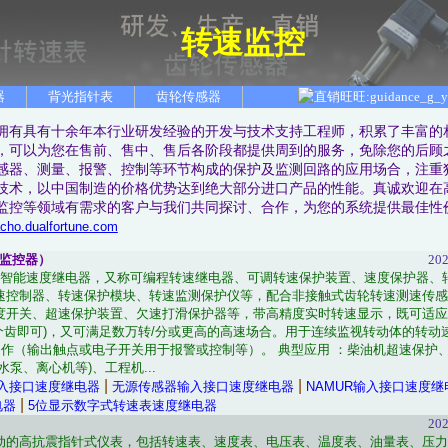
转速监控
器
背光指针表
齿轮传感器
拥有具有十余年本行业研发经验的开发与技术支持工程师，积累了丰富的
，可以为您在售前、售中、售后各阶段都提供周到的服务，免除您的后顾
感器、测量、报警、控制等环节构成的保护及监测回路的应用场合，注重
技术，以中国制造的价格优势达到绝大部分进口产品的性能。真诚欢迎在
监控等领域有需求的客户与我们共同探讨、合作，为您的系统提供最佳性
acho.dualfortune.com
监控器）
202
U双福智能速度继电器，又称可编程转速继电器、可调转速保护装置、速度保护器、
速控制器、转速保护模块、转速监测保护仪等，配合非接触式齿轮转速测速传感
度开关、超速保护装置、欠速打滑保护器等，带高精度实时转速显示，既可适应
个齿即可)，又可满足数万转/分或更高的高速场合。用于连续监视转动体的转动速
速动作（输出触点或电子开关用于报警或控制等）。 典型应用 ：柴油机超速保护
水泵、离心机等)、工程机...
|
|
入接口速度继电器
无源传感器输入接口速度继电器
NAMUR输入接口速度继
|
电器
5位显示数字式转速表速度继电器
202
动的高抗震指针式仪表，包括转速表、速度表、电压表、温度表、油量表、压力