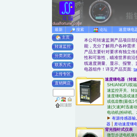
dualfortune.com
最新
搜索
论坛
速度继电
主页
本公司转速监测产品项目部
能，充分了解用户各种需求
转速监控
产品主要针对要求有独立传
分类浏览
性和可靠性，瞄准世界前沿
线速度测量、显示、报警、
联系方式
电器组件！详见产品页面:
t
上传专区
速度继电器（转速
直销网店
SHUANGF
速监控开关、转
速度继电器或速
或低齿数(最低1
回顶部
速(欠速)时迅
电动机(粉碎机、
►
有源传感器输
|
器
差动速度继
背光指针式仪表
微型步进电机驱