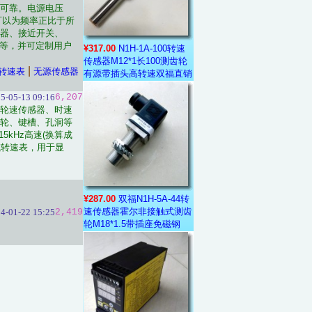
可靠。电源电压
可以为频率正比于所
器、接近开关、
速等，并可定制用户
¥317.00
N1H-1A-100转速
传感器M12*1长100测齿轮
|
转速表
无源传感器
有源带插头高转速双福直销
5-05-13 09:16
6,207
轮速传感器、时速
轮、键槽、孔洞等
5kHz高速(换算成
器或转速表，用于显
¥287.00
双福N1H-5A-44转
速传感器霍尔非接触式测齿
4-01-22 15:25
2,419
轮M18*1.5带插座免磁钢