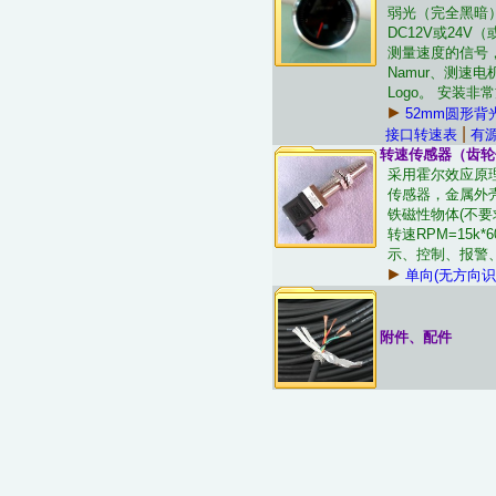
弱光（完全黑暗
DC12V或24
测量速度的信号
Namur、测
Logo。 安装非
►
52mm圆形背
|
接口转速表
有
转速传感器（齿轮
采用霍尔效应原
传感器，金属外
铁磁性物体(不要
转速RPM=15
示、控制、报警、
►
单向(无方向识
附件、配件