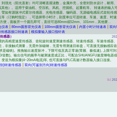
）到强光（阳光直射）均可清晰直观读数，金属外壳，全密封防水设计，耐用、
V（或其他）。适用于柴油机、空压机、风机、挖掘机、起重机等。 转速表的输入
，譬如有源脉冲式霍尔传感器、光电传感器、编码器、无源磁电感应式齿轮传感
速电机等（订购时指定），可选择带小时计，刻度单位可选转速、车速、速度、时
常方便，面板开一个圆孔即可，直径可选80mm或52mm、101mm，其他要...
|
|
|
|
光仪表
80mm圆形背光仪表
100mm圆形背光仪表
内置小时计转速表
双向
|
源传感器接口转速表
模拟量输入接口指针表
传感器）
202
理的高精度速度传感器、齿轮旋转速度测速传感器、转速传感器、车速传感器、
壳，非接触式测量，无需外加磁钢，无需专用测速目标盘，可直接无接触感应齿
求是磁铁)。推挽输出速度脉冲，下限可低至真正零速(零频、极低速), 上限可到1
k*60/齿数)。输出信号的频率与被测速度成正比，可配合SHUANGFU速度继电
变送为模拟量(4~20mA电流)等, 也可直接与PLC高速计数器输入接口连接。
|
别)转速传感器
双向(可鉴别方向)转速传感器
lkl
202