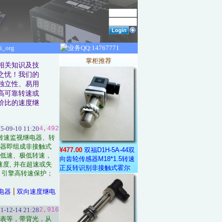
掌柜推荐
相关知识及技
之忧！我们的
独立性、易用
高可靠转速或
价比的速度继
5-09-10 11:20
4,492
转速监视继电器、转
器即组成非接触式
¥477.00
双福D1H-5A-44双
低速、极低转速，
向齿轮传感器M18*1.5转速
度, 并在超速或失
正反转识别非接触式霍尔
、引擎高转速保护；
|
电器
双向速度继电
1-12-14 21:28
2,916
表等，带背光，从