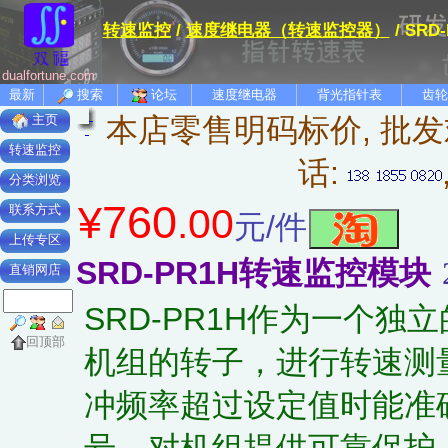
转速监控
/
速度继电器（转速监控器）
/ S
dualfortune.com
最新
搜索
论坛
速度继电器
背光指针表
齿轮
本店零售明码标价, 批发
主页
转速监控
话:
分类浏览
760
¥
.00
联系方式
元/件
上传专区
SRD-PR1H转速监控模块
直销网店
SRD-PR1H作为一个
回顶部
机组的转子，进行转速测
冲频率超过设定值时能准
号，对机组提供可靠保护