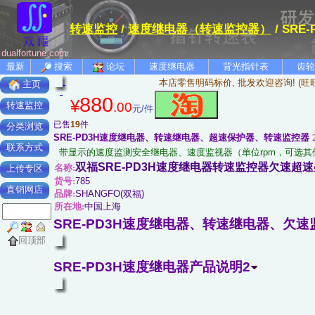
转速监控
/
速度继电器（转速监控器）
/ SR
dualfortune.com
最新
搜索
论坛
速度继电器
背光指针表
齿轮
本店零售明码标价, 批发欢迎咨询! (旺
主页
880
¥
.00
转速监控
元/件
已售
19
件
分类浏览
SRE-PD3H速度继电器、转速继电器、超速保护器、转速监控器
联系方式
带显示的速度监测安全继电器、速度监视器（单位rpm，可选其他转速或
双福SRE-PD3H速度继电器转速监控器欠速超
名称:
上传专区
货号:
785
直销网店
品牌:
SHANGFO(双福)
所在地:
中国上海
SRE-PD3H速度继电器、转速继电器、欠速
回顶部
SRE-PD3H速度继电器产品说明2