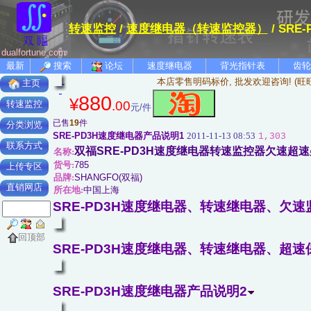
转速监控
/
速度继电器（转速监控器）
/ SR
dualfortune.com
最新
搜索
论坛
速度继电器
背光指针表
齿轮
本店零售明码标价, 批发欢迎咨询! (旺
主页
880
¥
.00
转速监控
元/件
已售
19
件
分类浏览
SRE-PD3H速度继电器产品说明1
2011-11-13 08:53
1,303
联系方式
双福SRE-PD3H速度继电器转速监控器欠速超
名称:
货号:
785
上传专区
品牌:
SHANGFO(双福)
直销网店
所在地:
中国上海
SRE-PD3H速度继电器、转速继电器、欠速
回顶部
SRE-PD3H速度继电器、转速继电器、超
SRE-PD3H速度继电器产品说明2