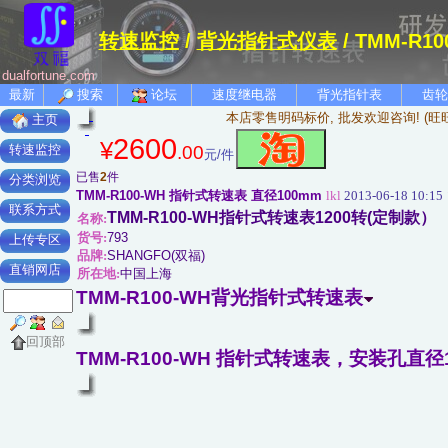
转速监控
/
背光指针式仪表
/ TMM-
dualfortune.com
最新
搜索
论坛
速度继电器
背光指针表
齿轮
本店零售明码标价, 批发欢迎咨询! (旺
主页
2600
¥
.00
转速监控
元/件
已售
2
件
分类浏览
TMM-R100-WH 指针式转速表 直径100mm
lkl
2013-06-18 10:15
联系方式
TMM-R100-WH指针式转速表1200转(定制款）
名称:
货号:
793
上传专区
品牌:
SHANGFO(双福)
直销网店
所在地:
中国上海
TMM-R100-WH背光指针式转速表
回顶部
TMM-R100-WH 指针式转速表，安装孔直