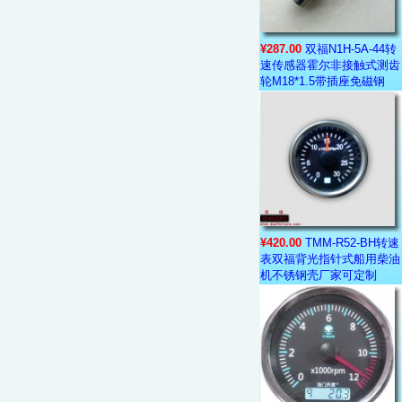
¥287.00
双福N1H-5A-44转
速传感器霍尔非接触式测齿
轮M18*1.5带插座免磁钢
¥420.00
TMM-R52-BH转速
表双福背光指针式船用柴油
机不锈钢壳厂家可定制