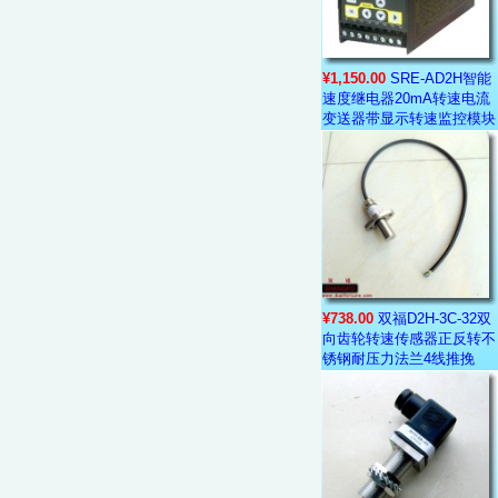
¥1,150.00
SRE-AD2H智能
速度继电器20mA转速电流
变送器带显示转速监控模块
¥738.00
双福D2H-3C-32双
向齿轮转速传感器正反转不
锈钢耐压力法兰4线推挽