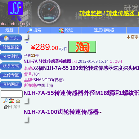
转速监控
/
转速传感器
dualfortune.com
最新
搜索
论坛
速度继电器
本店零
主页
289
¥
.00
转速监控
元/件
已售
13
件
分类浏览
N1H-7A 转速传感器接线图
lkl
2012-01-09 15:14
1,204
联系方式
双福N1H-7A-55 100齿轮转速传感器速度探头M
名称:
货号:
784
上传专区
品牌:
SHANGFO(双福)
直销网店
所在地:
中国上海
N1H-7A-55转速传感器外径M18螺距1螺纹
回顶部
N1H-7A-100齿轮转速传感器