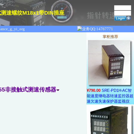
式测速螺纹M18x1带DIN插座
掌柜推荐
A-55非接触式测速传感器
¥790.00
SRE-PD1H-AC智
能速度继电器转速监控器超
速欠速失速保护器监视仪