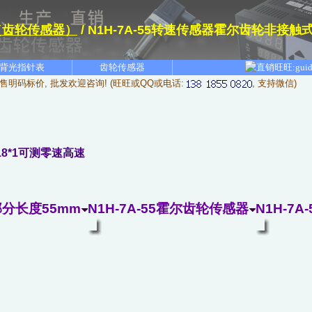
（齿轮传感器）
/ N1H-7A-55转速传感器霍尔齿轮非接触
背光指针表
齿轮传感器
售明码标价, 批发欢迎咨询! (旺旺或QQ或电话:
, 支持微信)
18*1可测零速高速
部分长度55mm
N1H-7A-55霍尔齿轮传感器
N1H-7