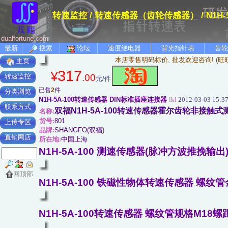
转速监控
/
转速传感器（齿轮传感器）
/ N1
dualfortune.com
最新
搜索
论坛
速度继电器
背光指针表
齿轮
本店零售明码标价, 批发欢迎咨询! (旺
主页
317
¥
.00
转速监控
元/件
已售
2
件
分类浏览
N1H-5A-100转速传感器 DIN标准插座连接器
lkl
2012-03-03 15:3
联系方式
双福N1H-5A-100转速传感器霍尔齿轮非接触式测速
名称:
货号:
801
上传专区
品牌:
SHANGFO(双福)
直销网店
所在地:
中国上海
N1H-5A-100 测速传感器(脉冲方波推挽输出
回顶部
N1H-5A-100 铁磁性物体转速传感器 螺纹
N1H-5A-100转速传感器 螺纹管规格M18螺距