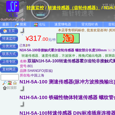
转速监控
/
转速传感器（齿轮传感器）
/ N1
dualfortune.com
最新
搜索
论坛
速度继电器
背光指针表
齿轮
本店零售明码标价, 批发欢迎咨询! (旺
主页
317
¥
.00
转速监控
元/件
已售
2
件
分类浏览
N1H-5A-100非接触式霍尔齿轮传感器 螺纹部分长度100mm
lkl
20
联系方式
转速传感器、速度传感器，方波脉冲，推挽式输出电路，探测齿轮
双福N1H-5A-100转速传感器霍尔齿轮非接触式测速
名称:
上传专区
货号:
801
直销网店
品牌:
SHANGFO(双福)
所在地:
中国上海
N1H-5A-100 测速传感器(脉冲方波推挽输出
回顶部
N1H-5A-100 铁磁性物体转速传感器 螺纹
N1H-5A-100转速传感器 DIN标准插座连接