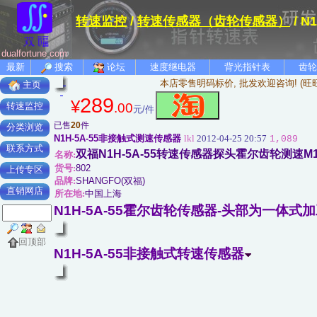
转速监控
/
转速传感器（齿轮传感器）
/ 
dualfortune.com
最新
搜索
论坛
速度继电器
背光指针表
齿轮
本店零售明码标价, 批发欢迎咨询! (旺
主页
289
¥
.00
转速监控
元/件
已售
20
件
分类浏览
N1H-5A-55非接触式测速传感器
lkl
2012-04-25 20:57
1,089
联系方式
双福N1H-5A-55转速传感器探头霍尔齿轮测速M1
名称:
货号:
802
上传专区
品牌:
SHANGFO(双福)
直销网店
所在地:
中国上海
N1H-5A-55霍尔齿轮传感器-头部为一体式
回顶部
N1H-5A-55非接触式转速传感器