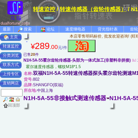
转速监控
/
转速传感器（齿轮传感器）
/ 
dualfortune.com
最新
搜索
论坛
速度继电器
背光指针表
齿轮
本店零售明码标价, 批发欢迎咨询! (旺
主页
289
¥
.00
转速监控
元/件
已售
20
件
分类浏览
N1H-5A-55霍尔齿轮传感器-头部为一体式加工(非塑料非拼接)
lkl
联系方式
霍尔速度传感器，螺纹M18*1.5
双福N1H-5A-55转速传感器探头霍尔齿轮测速M1
名称:
上传专区
货号:
802
直销网店
品牌:
SHANGFO(双福)
所在地:
中国上海
N1H-5A-55非接触式测速传感器
N1H-5A
回顶部