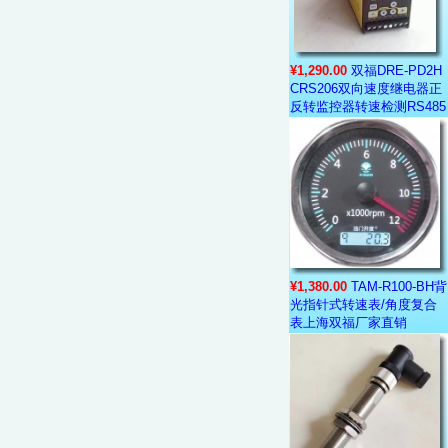
¥1,290.00
双福DRE-PD2H
CRS206双向速度继电器正
反转监控器转速检测RS485
¥1,380.00
TAM-R100-BH背
光指针式转速表/角度复合
表上海双福厂家直销