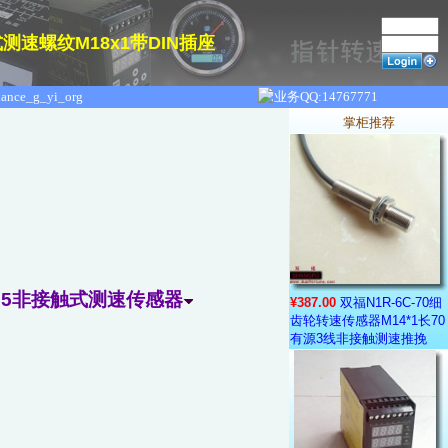
式测速螺纹M18x1带DIN插座
掌柜推荐
A-55非接触式测速传感器
¥387.00
双福N1R-6C-70细
齿轮转速传感器M14*1长70
有源3线非接触测速推挽