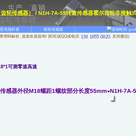
（齿轮传感器）
/ N1H-7A-55转速传感器霍尔齿轮非接触
背光指针表
齿轮传感器
售明码标价, 批发欢迎咨询! (旺旺或QQ或电话:
, 支持微信)
18*1可测零速高速
5转速传感器外径M18螺距1螺纹部分长度55mm
N1H-7