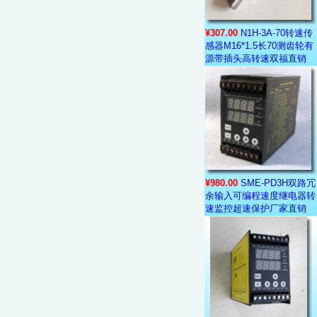
¥307.00
N1H-3A-70转速传
感器M16*1.5长70测齿轮有
源带插头高转速双福直销
¥980.00
SME-PD3H双路冗
余输入可编程速度继电器转
速监控超速保护厂家直销