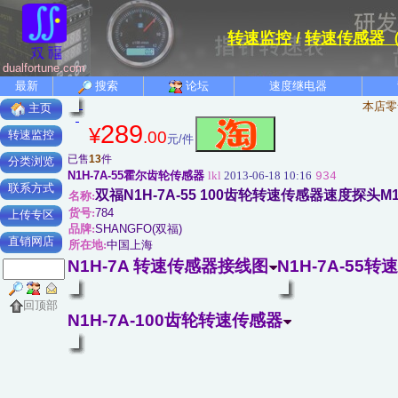
转速监控
/
转速传感器
dualfortune.com
最新
搜索
论坛
速度继电器
本店零
主页
289
¥
.00
转速监控
元/件
已售
13
件
分类浏览
N1H-7A-55霍尔齿轮传感器
lkl
2013-06-18 10:16
934
联系方式
双福N1H-7A-55 100齿轮转速传感器速度探头M
名称:
货号:
784
上传专区
品牌:
SHANGFO(双福)
直销网店
所在地:
中国上海
N1H-7A 转速传感器接线图
N1H-7A-5
回顶部
N1H-7A-100齿轮转速传感器