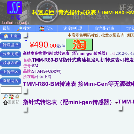
转速监控
/
背光指针式仪表
/ TMM-R80
dualfortune.com
最新
搜索
论坛
速度继电器
背光指针表
齿轮
本店零售明码标价, 批发欢迎咨询! (旺
主页
490
¥
.00
转速监控
元/件
高精度高抗震指针式转速表（配mini-gen传感器）
lkl
2012-06-13
分类浏览
TMM-R80-BM指针式柴油机发动机转速表可接发电
名称:
联系方式
货号:
824
品牌:
SHANGFO(双福)
上传专区
所在地:
中国上海
直销网店
TMM-R80-BM转速表 接Mini-Gen等无
TMM-
指针式转速表（配mini-gen传感器）
回顶部