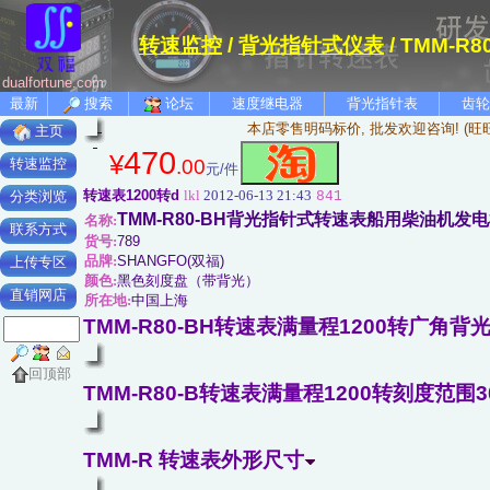
转速监控
/
背光指针式仪表
/ TMM-
dualfortune.com
最新
搜索
论坛
速度继电器
背光指针表
齿轮
本店零售明码标价, 批发欢迎咨询! (旺
主页
470
¥
.00
转速监控
元/件
转速表1200转d
lkl
2012-06-13 21:43
841
分类浏览
TMM-R80-BH背光指针式转速表船用柴油机发电
名称:
联系方式
货号:
789
品牌:
SHANGFO(双福)
上传专区
颜色:
黑色刻度盘（带背光）
直销网店
所在地:
中国上海
TMM-R80-BH转速表满量程1200转广角背
回顶部
TMM-R80-B转速表满量程1200转刻度范围
TMM-R 转速表外形尺寸