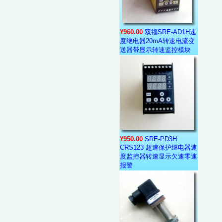
¥960.00
双福SRE-AD1H速
度继电器20mA转速电流变
送器带显示转速监控模块
¥950.00
SRE-PD3H
CRS123 超速保护继电器速
度监控器转速显示欠速零速
报警