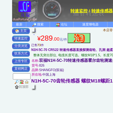
转速监控
/
转速传感器
dualfortune.com
最新
搜索
论坛
速度继电器
本店零
主页
289
¥
.00
转速监控
元/件
已售
73
件
分类浏览
N1H-5C-70 CRS22 转速传感器直接探测齿轮、孔洞
联系方式
整体无突出部位, 电缆长度可选。螺纹M18*1.5。
双福N1H-5C-70转速传感器霍尔齿轮测速
名称:
上传专区
货号:
826
直销网店
品牌:
SHANGFO(双福)
所在地:
中国上海
N1H-5C-70齿轮传感器 螺纹M18螺距1
回顶部