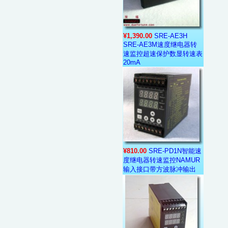
¥1,390.00
SRE-AE3H
SRE-AE3M速度继电器转
速监控超速保护数显转速表
20mA
¥810.00
SRE-PD1N智能速
度继电器转速监控NAMUR
输入接口带方波脉冲输出