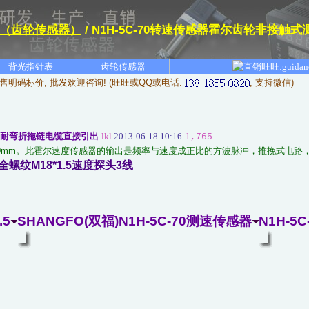
（齿轮传感器）
/ N1H-5C-70转速传感器霍尔齿轮非接触式
背光指针表
齿轮传感器
售明码标价, 批发欢迎咨询! (旺旺或QQ或电话:
, 支持微信)
 超柔耐弯折拖链电缆直接引出
lkl
2013-06-18 10:16
1,765
长度70mm。此霍尔速度传感器的输出是频率与速度成正比的方波脉冲，推挽式电
全螺纹M18*1.5速度探头3线
.5
SHANGFO(双福)N1H-5C-70测速传感器
N1H-5