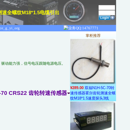
测速全螺纹M18*1.5电缆引出
掌柜推荐
路，驱动能力强，信号电压跟随电源电压。
¥289.00
双福N1H-5C-70转
C-70 CRS22 齿轮转速传感器
速传感器霍尔齿轮测速全螺
纹M18*1.5速度探头3线