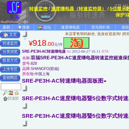
转速监控
/
速度继电器（转速监控器）
/
5位显示
保护3
dualfortune.com
最新
搜索
论坛
速度继电器
背光指针表
齿轮
本店零售明码标价, 批发欢迎咨询! (旺
主页
918
¥
.00
转速监控
元/件
SRE-PE3H-AC转速继电器
lkl
2012-06-27 16:11
870
分类浏览
双福SRE-PE3H-AC速度继电器转速监控超速
名称:
联系方式
货号:
828
品牌:
SHANGFO(双福)
上传专区
所在地:
中国上海
直销网店
SRE-PE3H-AC转速继电器面板图
SRE-PE3H-AC速度继电器暨5位数字式转速
回顶部
SRE-PE3H-AC速度继电器暨5位数字式