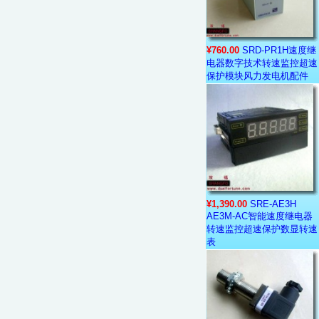
¥760.00
SRD-PR1H速度继
电器数字技术转速监控超速
保护模块风力发电机配件
¥1,390.00
SRE-AE3H
AE3M-AC智能速度继电器
转速监控超速保护数显转速
表