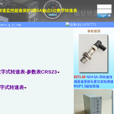
电器转速监控超速保护3路5A触点5位数字转速表
掌柜推荐
数字式转速表-参数表CRS23
¥271.00
N1H-5A-35转速传
感器速度探头霍尔齿轮测速
M18*1.5超短双福
位数字式转速表