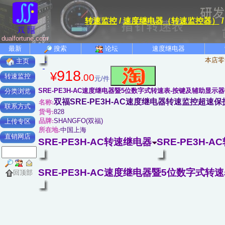
转速监控
/
速度继电器（转速监控器）
dualfortune.com
最新
搜索
论坛
速度继电器
本店零
主页
918
¥
.00
转速监控
元/件
SRE-PE3H-AC速度继电器暨5位数字式转速表-按键及辅助显示
分类浏览
双福SRE-PE3H-AC速度继电器转速监控超速
名称:
联系方式
货号:
828
品牌:
SHANGFO(双福)
上传专区
所在地:
中国上海
直销网店
SRE-PE3H-AC转速继电器
SRE-PE3H-
SRE-PE3H-AC速度继电器暨5位数字式转速
回顶部