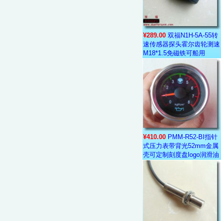
¥289.00
双福N1H-5A-55转
速传感器探头霍尔齿轮测速
M18*1.5免磁铁可船用
¥410.00
PMM-R52-BI指针
式压力表带背光52mm金属
壳可定制刻度盘logo润滑油