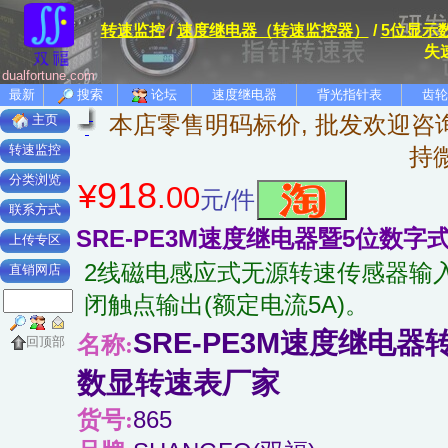
转速监控
/
速度继电器（转速监控器）
/
5位显示
失
dualfortune.com
最新
搜索
论坛
速度继电器
背光指针表
齿轮
本店零售明码标价, 批发欢迎咨询
主页
转速监控
持
分类浏览
918
¥
.00
元/件
联系方式
SRE-PE3M速度继电器暨5位数字
上传专区
2线磁电感应式无源转速传感器输入接口
直销网店
闭触点输出(额定电流5A)。
SRE-PE3M速度继电
名称:
回顶部
数显转速表厂家
货号:
865