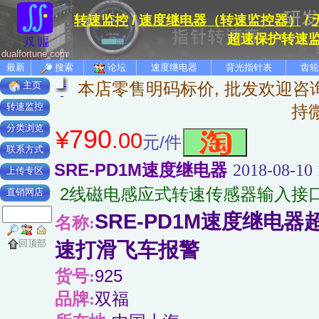
转速监控
/
速度继电器（转速监控器）
/
超速保护转速
dualfortune.com
最新
搜索
论坛
速度继电器
背光指针表
齿轮
本店零售明码标价, 批发欢迎咨询
主页
转速监控
持
分类浏览
790
¥
.00
元/件
联系方式
SRE-PD1M速度继电器
2018-08-10 
上传专区
2线磁电感应式转速传感器输入接口；
直销网店
SRE-PD1M速度继电
名称:
回顶部
速打滑飞车报警
货号:
925
品牌:
双福