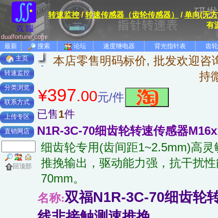
转速监控
/
转速传感器（齿轮传感器）
/
单向(无
有
dualfortune.com
最新
搜索
论坛
速度继电器
背光指针表
齿轮
本店零售明码标价, 批发欢迎咨询
主页
转速监控
持
分类浏览
397
¥
.00
元/件
联系方式
已售
1
件
上传专区
N1R-3C-70细齿轮转速传感器M16x1
直销网店
细齿轮专用(齿间距1~2.5mm)
推挽输出，驱动能力强，抗干扰性能优
回顶部
70mm。
双福N1R-3C-70细齿轮转
名称:
线非接触测速推挽